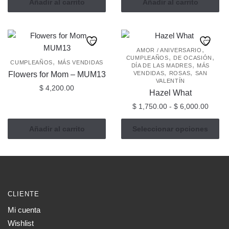
Añadir al carrito
Añadir al carrito
,
AMOR / ANIVERSARIO
,
,
CUMPLEAÑOS
DE OCASIÓN
,
CUMPLEAÑOS
MÁS VENDIDAS
,
DÍA DE LAS MADRES
MÁS
,
,
Flowers for Mom – MUM13
VENDIDAS
ROSAS
SAN
VALENTÍN
$
4,200.00
Hazel What
Rang
$
1,750.00
-
$
6,000.00
de
Este
precio
Añadir al carrito
Seleccionar opciones
producto
desde
tiene
$ 1,75
múltiples
hasta
$ 6,00
variantes.
Las
CLIENTE
opciones
Mi cuenta
se
Wishlist
pueden