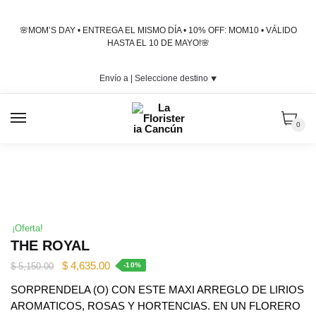
Skip
Skip
to
to
🌸MOM’S DAY • ENTREGA EL MISMO DÍA • 10% OFF: MOM10 • VÁLIDO
navigation
content
HASTA EL 10 DE MAYO!🌸
Envío a |
Seleccione destino
⯆
MENU
0
¡Oferta!
THE ROYAL
Original
Current
$
4,635.00
$
5,150.00
-10%
price
price
SORPRENDELA (O) CON ESTE MAXI ARREGLO DE LIRIOS
was:
is:
AROMATICOS, ROSAS Y HORTENCIAS. EN UN FLORERO
$ 5,150.00.
$ 4,635.00.