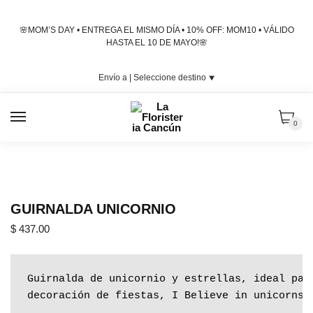
Skip
Skip
to
to
🌸MOM’S DAY • ENTREGA EL MISMO DÍA • 10% OFF: MOM10 • VÁLIDO
navigation
content
HASTA EL 10 DE MAYO!🌸
Envío a |
Seleccione destino
⯆
MENU
0
GUIRNALDA UNICORNIO
$
437.00
Guirnalda de unicornio y estrellas, ideal para
decoración de fiestas, I Believe in unicorns