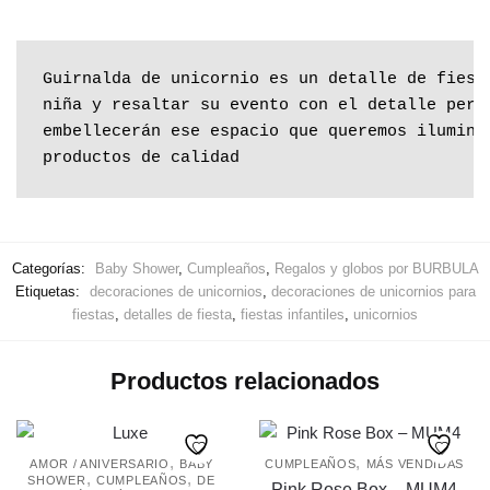
Guirnalda de unicornio es un detalle de fiest
niña y resaltar su evento con el detalle perf
embellecerán ese espacio que queremos ilumina
productos de calidad
Categorías:
Baby Shower
,
Cumpleaños
,
Regalos y globos por BURBULA
Etiquetas:
decoraciones de unicornios
,
decoraciones de unicornios para
fiestas
,
detalles de fiesta
,
fiestas infantiles
,
unicornios
Productos relacionados
,
,
AMOR / ANIVERSARIO
BABY
CUMPLEAÑOS
MÁS VENDIDAS
,
,
SHOWER
CUMPLEAÑOS
DE
Pink Rose Box – MUM4