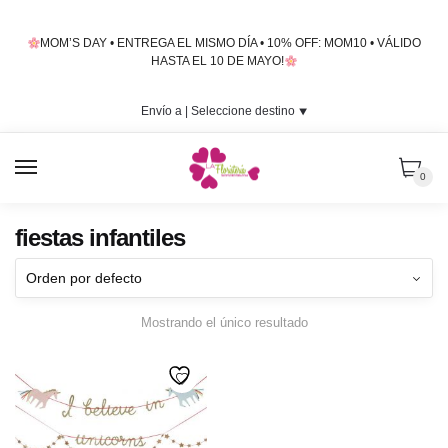
Skip
Skip
to
to
MOM’S DAY • ENTREGA EL MISMO DÍA • 10% OFF: MOM10 • VÁLIDO
navigation
content
HASTA EL 10 DE MAYO!
Envío a |
Seleccione destino
⯆
MENU
0
fiestas infantiles
Mostrando el único resultado