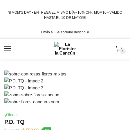
Skip
Skip
to
to
🌸MOM’S DAY • ENTREGA EL MISMO DÍA • 10% OFF: MOM10 • VÁLIDO
navigation
content
HASTA EL 10 DE MAYO!🌸
Envío a |
Seleccione destino
⯆
MENU
0
¡Oferta!
P.D. TQ
Original
Current
-8%