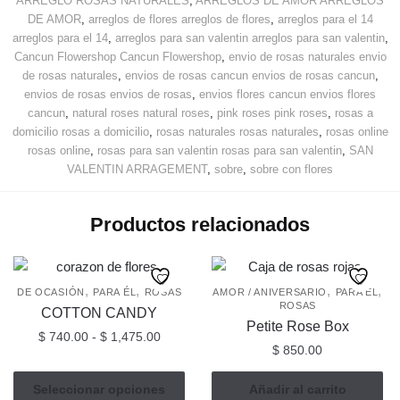
ARREGLO ROSAS NATURALES
,
ARREGLOS DE AMOR ARREGLOS
DE AMOR
,
arreglos de flores arreglos de flores
,
arreglos para el 14
arreglos para el 14
,
arreglos para san valentin arreglos para san valentin
,
Cancun Flowershop Cancun Flowershop
,
envio de rosas naturales envio
de rosas naturales
,
envios de rosas cancun envios de rosas cancun
,
envios de rosas envios de rosas
,
envios flores cancun envios flores
cancun
,
natural roses natural roses
,
pink roses pink roses
,
rosas a
domicilio rosas a domicilio
,
rosas naturales rosas naturales
,
rosas online
rosas online
,
rosas para san valentin rosas para san valentin
,
SAN
VALENTIN ARRAGEMENT
,
sobre
,
sobre con flores
Productos relacionados
,
,
,
,
DE OCASIÓN
PARA ÉL
ROSAS
AMOR / ANIVERSARIO
PARA ÉL
ROSAS
COTTON CANDY
Petite Rose Box
Rango
$
740.00
-
$
1,475.00
$
850.00
de
Este
precios:
Seleccionar opciones
Añadir al carrito
producto
desde