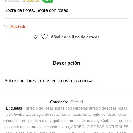
$
550.00
$
600.00
price
price
Sobre de flores. Sobre con rosas
was:
is:
$ 600.00.
$ 550.00.
Agotado
Añadir a la lista de deseos
Descripción
Sobre con flores mixtas en tonos rojos o rosas.
Categoría:
Para él
Etiquetas:
arreglo de rosas rosas con gerberas arreglo de rosas rosas
con Gerberas
,
arreglo de rosas rosas naturales arreglo de rosas rosas
naturales
,
arreglo de rosas y gerberas arreglo de rosas y Gerberas
,
arreglo
elegante rosas arreglo elegante rosas
,
ARREGLO ROSAS NATURALES