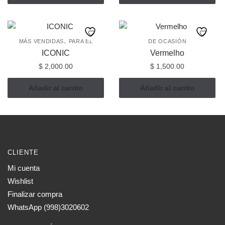
tiene
$ 740.00
múltiples
hasta
$ 1,475.00
variantes.
,
MÁS VENDIDAS
PARA ÉL
DE OCASIÓN
Las
ICONIC
Vermelho
opciones
$
2,000.00
$
1,500.00
se
pueden
Añadir al carrito
Añadir al carrito
elegir
en
la
página
de
producto
CLIENTE
Mi cuenta
Wishlist
Finalizar compra
WhatsApp (998)3020602