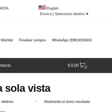
HASTA
English
Envío a |
Seleccione destino
⯆
Wishlist
Finalizar compra
WhatsApp (998)3020602
ntacto
$
0.00
0
 sola vista
Mostrando el único resultado