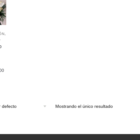
,
ÓN
L
o
…
00
Mostrando el único resultado