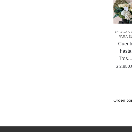
DE OCASI
PARA É
Cuent
hasta
Tres
$
2,850.