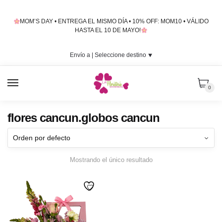
Skip
Skip
to
to
MOM’S DAY • ENTREGA EL MISMO DÍA • 10% OFF: MOM10 • VÁLIDO
navigation
content
HASTA EL 10 DE MAYO!
Envío a |
Seleccione destino
⯆
MENU
0
flores cancun.globos cancun
Mostrando el único resultado