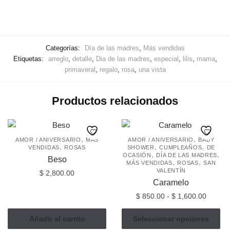
Categorías:
Día de las madres
,
Más vendidas
Etiquetas:
arreglo
,
detalle
,
Dia de las madres
,
especial
,
lilis
,
mama
,
primaveral
,
regalo
,
rosa
,
una vista
Productos relacionados
,
,
AMOR / ANIVERSARIO
MÁS
AMOR / ANIVERSARIO
BABY
,
,
,
VENDIDAS
ROSAS
SHOWER
CUMPLEAÑOS
DE
,
,
OCASIÓN
DÍA DE LAS MADRES
Beso
,
,
MÁS VENDIDAS
ROSAS
SAN
VALENTÍN
$
2,800.00
Caramelo
Rango
$
850.00
-
$
1,600.00
de
Este
precios
Añadir al carrito
Seleccionar opciones
producto
desde