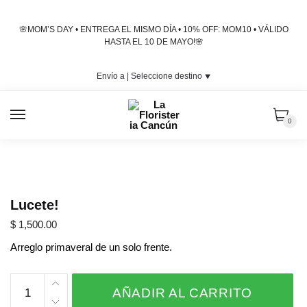
Skip
Skip
to
to
🌸MOM’S DAY • ENTREGA EL MISMO DÍA • 10% OFF: MOM10 • VÁLIDO
navigation
content
HASTA EL 10 DE MAYO!🌸
Envío a |
Seleccione destino
⯆
MENU
0
Lucete!
$
1,500.00
Arreglo primaveral de un solo frente.
Lucete!
AÑADIR AL CARRITO
cantidad