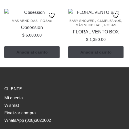
tiene
$ 850.
múltiples
hasta
$ 1,60
variantes.
,
,
,
MÁS VENDIDAS
ROSAS
BABY SHOWER
CUMPLEAÑOS
,
MÁS VENDIDAS
ROSAS
Las
Obsession
FLORAL VENTO BOX
opciones
$
6,000.00
$
1,350.00
se
pueden
Añadir al carrito
Añadir al carrito
elegir
en
la
página
de
producto
CLIENTE
Mi cuenta
Wishlist
Finalizar compra
WhatsApp (998)3020602