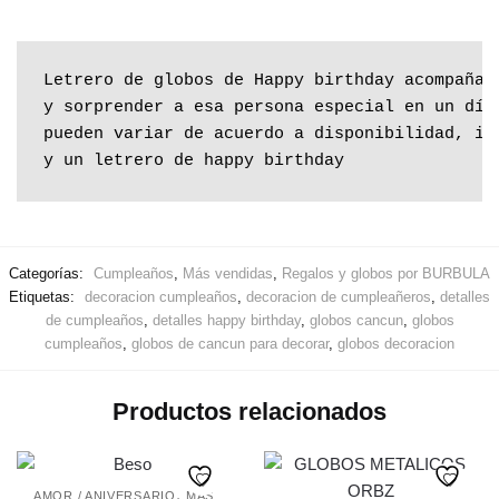
Letrero de globos de Happy birthday acompañad
y sorprender a esa persona especial en un día 
pueden variar de acuerdo a disponibilidad, inc
y un letrero de happy birthday
Categorías:
Cumpleaños
,
Más vendidas
,
Regalos y globos por BURBULA
Etiquetas:
decoracion cumpleaños
,
decoracion de cumpleañeros
,
detalles
de cumpleaños
,
detalles happy birthday
,
globos cancun
,
globos
cumpleaños
,
globos de cancun para decorar
,
globos decoracion
Productos relacionados
,
AMOR / ANIVERSARIO
MÁS