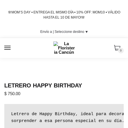
Skip
Skip
to
to
🌸MOM’S DAY • ENTREGA EL MISMO DÍA • 10% OFF: MOM10 • VÁLIDO
navigation
content
HASTA EL 10 DE MAYO!🌸
Envío a |
Seleccione destino
⯆
MENU
0
LETRERO HAPPY BIRTHDAY
$
750.00
Letrero de Happy Birthday, ideal para decoraci
sorprender a esa persona especial en su día.