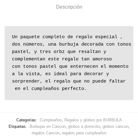
Descripción
Un paquete completo de regalo especial , 

dos números, una burbuja decorada con tonos 

pastel, y tres orbz que resaltan y 

complementan este regalo tan amoroso 

con tonos pastel que enternecen el momento

a la vista, es ideal para decorar y 

sorprender, el regalo que no puede faltar

 en el cumpleaños perfecto.
Categorías:
Cumpleaños
,
Regalos y globos por BURBULA
Etiquetas:
Burbujas en Cancún
,
globos a domicilio
,
globos cancun
,
regalos Cancún
,
regalos para cumpleaños