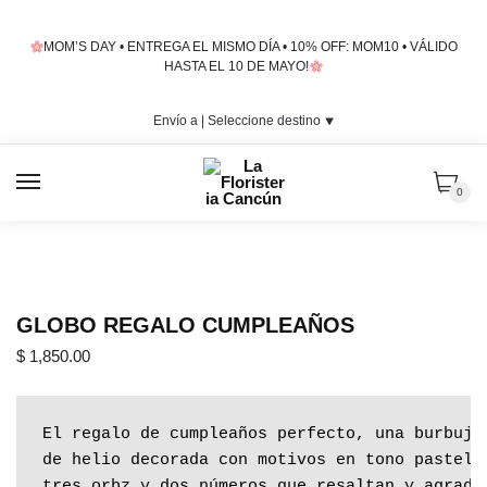
Skip
Skip
to
to
MOM’S DAY • ENTREGA EL MISMO DÍA • 10% OFF: MOM10 • VÁLIDO
navigation
content
HASTA EL 10 DE MAYO!
Envío a |
Seleccione destino
⯆
MENU
0
GLOBO REGALO CUMPLEAÑOS
$
1,850.00
El regalo de cumpleaños perfecto, una burbuja 
de helio decorada con motivos en tono pastel, 
tres orbz y dos números que resaltan y agradan