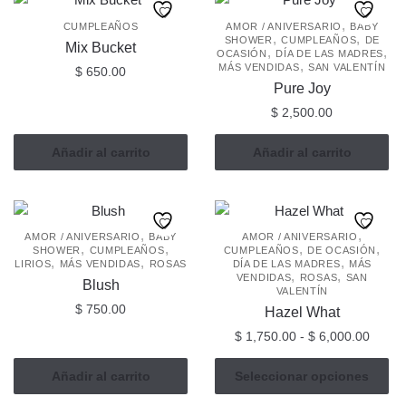
,
CUMPLEAÑOS
AMOR / ANIVERSARIO
BABY
,
,
SHOWER
CUMPLEAÑOS
DE
Mix Bucket
,
,
OCASIÓN
DÍA DE LAS MADRES
,
MÁS VENDIDAS
SAN VALENTÍN
$
650.00
Pure Joy
$
2,500.00
Añadir al carrito
Añadir al carrito
,
,
AMOR / ANIVERSARIO
BABY
AMOR / ANIVERSARIO
,
,
,
,
SHOWER
CUMPLEAÑOS
CUMPLEAÑOS
DE OCASIÓN
,
,
,
LIRIOS
MÁS VENDIDAS
ROSAS
DÍA DE LAS MADRES
MÁS
,
,
VENDIDAS
ROSAS
SAN
Blush
VALENTÍN
$
750.00
Hazel What
Rang
$
1,750.00
-
$
6,000.00
de
Este
precio
Añadir al carrito
Seleccionar opciones
producto
desde