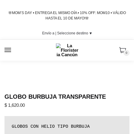
Skip
Skip
to
to
🌸MOM’S DAY • ENTREGA EL MISMO DÍA • 10% OFF: MOM10 • VÁLIDO
navigation
content
HASTA EL 10 DE MAYO!🌸
Envío a |
Seleccione destino
⯆
MENU
0
GLOBO BURBUJA TRANSPARENTE
$
1,620.00
GLOBOS CON HELIO TIPO BURBUJA