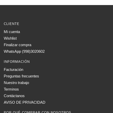
tiene
$ 1,75
múltiples
hasta
$ 6,00
variantes.
Las
CLIENTE
opciones
Mi cuenta
se
Wishlist
pueden
elegir
Finalizar compra
en
WhatsApp (998)3020602
la
INFORMACIÓN
página
de
Facturación
producto
Preguntas frecuentes
Nuestro trabajo
Terminos
Contáctanos
AVISO DE PRIVACIDAD
POR QUÉ COMPRAR CON NOSOTROS