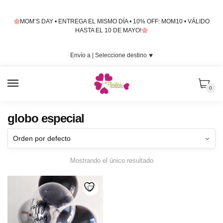
Skip
Skip
to
to
MOM’S DAY • ENTREGA EL MISMO DÍA • 10% OFF: MOM10 • VÁLIDO
navigation
content
HASTA EL 10 DE MAYO!
Envío a |
Seleccione destino
⯆
MENU
0
globo especial
Mostrando el único resultado