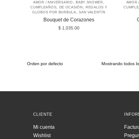
,
,
AMOR / ANIVERSARIO
BABY SHOWER
AMOR 
,
,
CUMPLEAÑOS
DE OCASIÓN
REGALOS Y
CUMPL
,
GLOBOS POR BURBULA
SAN VALENTÍN
Bouquet de Corazones
$
1,035.00
Mostrando todos lo
CLIENTE
INFOR
Mi cuenta
Factur
Wishlist
Pregun