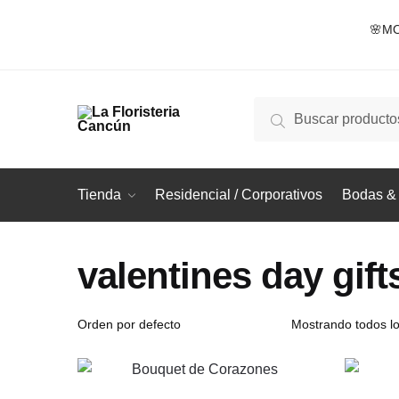
Skip
Skip
🌸MO
to
to
navigation
content
Buscar
Buscar
por:
Tienda
Residencial / Corporativos
Bodas & 
valentines day gift
Mostrando todos lo