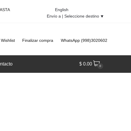
HASTA
English
Envío a |
Seleccione destino
⯆
Wishlist
Finalizar compra
WhatsApp (998)3020602
ntacto
$
0.00
0