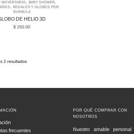
,
,
/ ANIVERSARIO
BABY SHOWER
,
EAÑOS
REGALOS Y GLOBOS POR
BURBULA
GLOBO DE HELIO 3D
$
250.00
s 2 resultados
MACIÓN
POR QUÉ COMPRAR CON
NOSOTROS
ación
Nuestro amable personal 
tas frecuentes