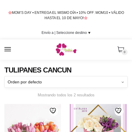
Skip
Skip
to
to
MOM’S DAY • ENTREGA EL MISMO DÍA • 10% OFF: MOM10 • VÁLIDO
navigation
content
HASTA EL 10 DE MAYO!
Envío a |
Seleccione destino
⯆
MENU
0
TULIPANES CANCUN
Mostrando todos los 2 resultados