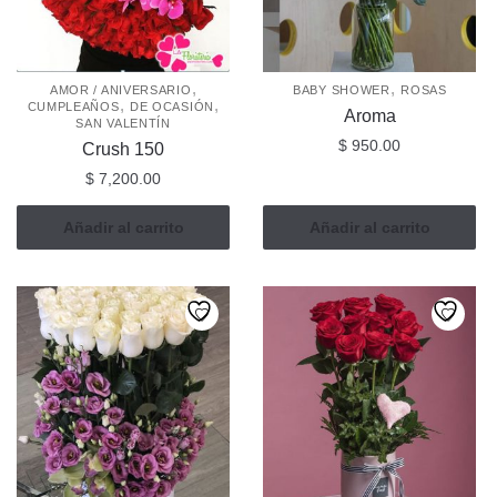
pueden
elegir
en
la
,
,
AMOR / ANIVERSARIO
BABY SHOWER
ROSAS
,
,
CUMPLEAÑOS
DE OCASIÓN
página
Aroma
SAN VALENTÍN
de
$
950.00
Crush 150
producto
$
7,200.00
Añadir al carrito
Añadir al carrito