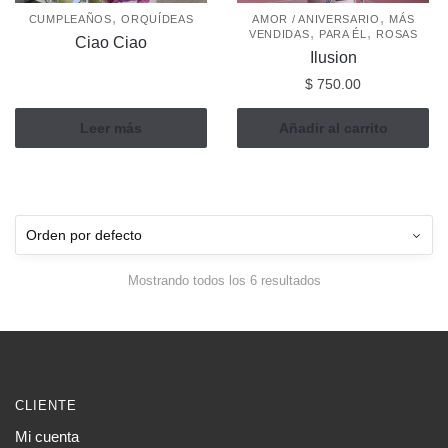
,
,
CUMPLEAÑOS
ORQUÍDEAS
AMOR / ANIVERSARIO
MÁS
,
,
VENDIDAS
PARA ÉL
ROSAS
Ciao Ciao
Ilusion
$
750.00
Leer más
Añadir al carrito
Mostrando todos los 6 resultados
CLIENTE
Mi cuenta