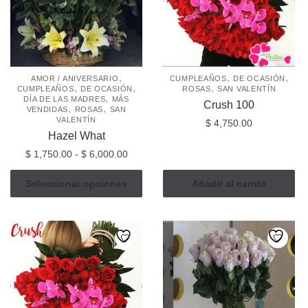
,
,
,
AMOR / ANIVERSARIO
CUMPLEAÑOS
DE OCASIÓN
,
,
,
CUMPLEAÑOS
DE OCASIÓN
ROSAS
SAN VALENTÍN
,
DÍA DE LAS MADRES
MÁS
Crush 100
,
,
VENDIDAS
ROSAS
SAN
VALENTÍN
$
4,750.00
Hazel What
Rango
$
1,750.00
-
$
6,000.00
de
Este
precios:
Seleccionar opciones
Añadir al carrito
producto
desde
tiene
$ 1,750.00
múltiples
hasta
$ 6,000.00
variantes.
Las
opciones
se