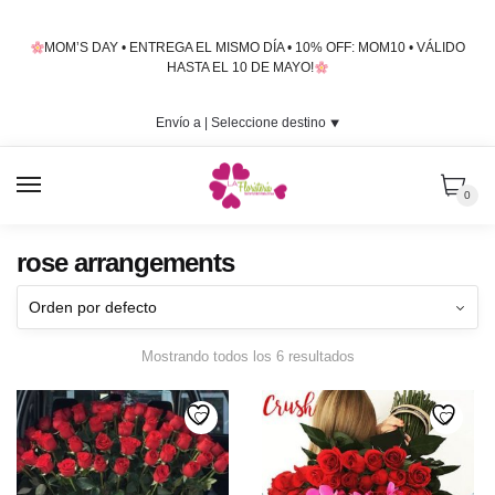
Skip
Skip
to
to
MOM’S DAY • ENTREGA EL MISMO DÍA • 10% OFF: MOM10 • VÁLIDO
navigation
content
HASTA EL 10 DE MAYO!
Envío a |
Seleccione destino
⯆
MENU
0
rose arrangements
Mostrando todos los 6 resultados