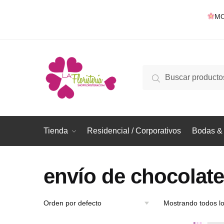
Skip
Skip
MO
to
to
navigation
content
Buscar
Buscar
por:
Tienda
Residencial / Corporativos
Bodas & 
envío de chocolate
Mostrando todos lo