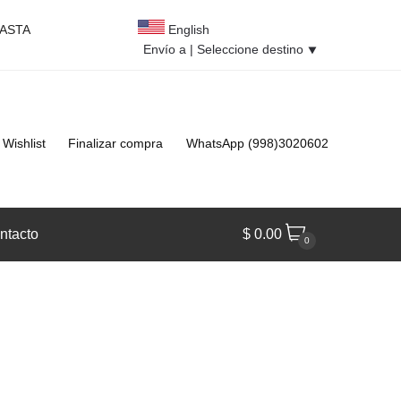
HASTA
English
Envío a |
Seleccione destino
⯆
Wishlist
Finalizar compra
WhatsApp (998)3020602
ntacto
$
0.00
0