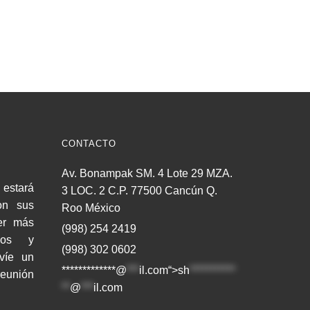
CONTACTO
Av. Bonampak SM. 4 Lote 29 MZA.
estará
3 LOC. 2 C.P. 77500 Cancún Q.
on sus
Roo México
er más
(998) 254 2419
cios y
(998) 302 0602
nvíe un
*************@
***
il.com“>
sh
***********
reunión
**
@
***
il.com