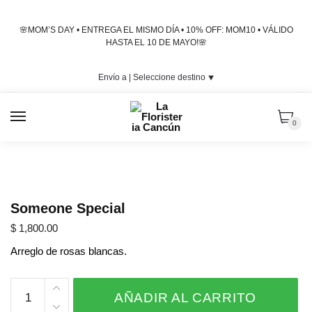
Skip
Skip
to
to
🌸MOM’S DAY • ENTREGA EL MISMO DÍA • 10% OFF: MOM10 • VÁLIDO
navigation
content
HASTA EL 10 DE MAYO!🌸
Envío a |
Seleccione destino
⯆
MENU
0
Someone Special
$
1,800.00
Arreglo de rosas blancas.
Someone
AÑADIR AL CARRITO
Special