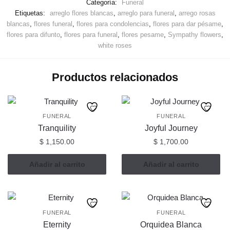
Categoría:
Funeral
Etiquetas:
arreglo flores blancas
,
arreglo para funeral
,
arrego rosas
blancas
,
flores funeral
,
flores para condolencias
,
flores para dar pésame
,
flores para difunto
,
flores para funeral
,
flores pesame
,
Sympathy flowers
,
white roses
Productos relacionados
FUNERAL
FUNERAL
Tranquility
Joyful Journey
$
1,150.00
$
1,700.00
Añadir al carrito
Añadir al carrito
FUNERAL
FUNERAL
Eternity
Orquidea Blanca