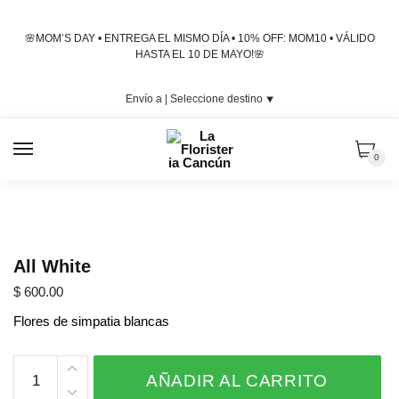
Skip
Skip
to
to
🌸MOM’S DAY • ENTREGA EL MISMO DÍA • 10% OFF: MOM10 • VÁLIDO
navigation
content
HASTA EL 10 DE MAYO!🌸
Envío a |
Seleccione destino
⯆
MENU
0
All White
$
600.00
Flores de simpatia blancas
All
AÑADIR AL CARRITO
White