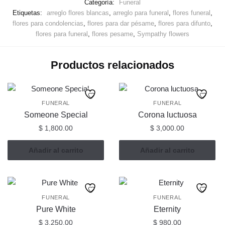
Categoría:
Funeral
Etiquetas:
arreglo flores blancas
,
arreglo para funeral
,
flores funeral
,
flores para condolencias
,
flores para dar pésame
,
flores para difunto
,
flores para funeral
,
flores pesame
,
Sympathy flowers
Productos relacionados
FUNERAL
FUNERAL
Someone Special
Corona luctuosa
$
1,800.00
$
3,000.00
Añadir al carrito
Añadir al carrito
FUNERAL
FUNERAL
Pure White
Eternity
$
3,250.00
$
980.00