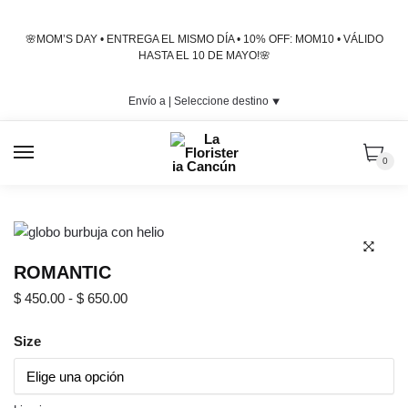
Skip
Skip
to
to
🌸MOM’S DAY • ENTREGA EL MISMO DÍA • 10% OFF: MOM10 • VÁLIDO
navigation
content
HASTA EL 10 DE MAYO!🌸
Envío a |
Seleccione destino
⯆
MENU
0
ROMANTIC
🔍
Rango
$
450.00
-
$
650.00
de
precios:
Size
desde
$ 450.00
hasta