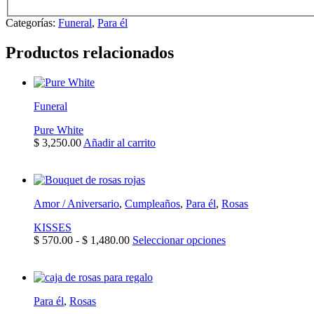
Categorías:
Funeral
,
Para él
Productos relacionados
Funeral
Pure White
$
3,250.00
Añadir al carrito
Amor / Aniversario
,
Cumpleaños
,
Para él
,
Rosas
KISSES
Rango
Este
$
570.00
-
$
1,480.00
Seleccionar opciones
de
producto
precios:
tiene
desde
múltiples
$ 570.00
variantes.
Para él
,
Rosas
hasta
Las