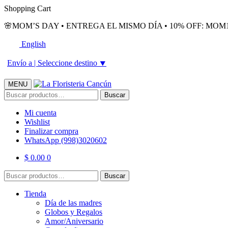
Skip
Skip
Shopping Cart
to
to
🌸MOM’S DAY • ENTREGA EL MISMO DÍA • 10% OFF: MOM1
navigation
content
English
Envío a |
Seleccione destino
⯆
MENU
Buscar
Buscar
por:
Mi cuenta
Wishlist
Finalizar compra
WhatsApp (998)3020602
$
0.00
0
Buscar
Buscar
por:
Tienda
Día de las madres
Globos y Regalos
Amor/Aniversario