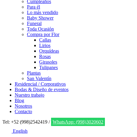
Cumpleaños
Para él
Lo más vendido
Baby Shower
Funeral
Toda Ocasión
Compra por Flor
Callas
Lirios
Orquídeas
Rosas
Girasoles
Tulipanes
Plantas
San Valentín
Residencial / Corporativos
Bodas & Diseño de eventos
Nuestro trabajo
Blog
Nosotros
Contacto
Tel: +52 (998)2542419 /
WhatsApp: (998)3020602
English