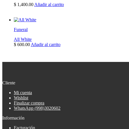
$ 1,480.00
opciones
$
1,400.00
Añadir al carrito
se
pueden
elegir
en
la
Funeral
página
de
All White
producto
$
600.00
Añadir al carrito
Cliente
Mi cuenta
Wishlist
Finalizar compra
WhatsApp (998)3020602
Información
Facturación