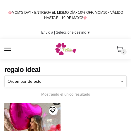
Skip
Skip
to
to
MOM’S DAY • ENTREGA EL MISMO DÍA • 10% OFF: MOM10 • VÁLIDO
navigation
content
HASTA EL 10 DE MAYO!
Envío a |
Seleccione destino
⯆
MENU
0
regalo ideal
Mostrando el único resultado