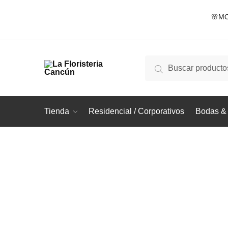
Skip
Skip
🌸MO
to
to
navigation
content
Buscar
Buscar
por:
Tienda
Residencial / Corporativos
Bodas & 