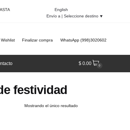
HASTA
English
Envío a |
Seleccione destino
⯆
Wishlist
Finalizar compra
WhatsApp (998)3020602
ntacto
$
0.00
0
e festividad
Mostrando el único resultado