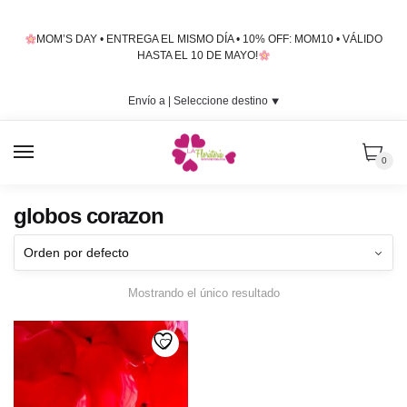
Skip
Skip
to
to
MOM’S DAY • ENTREGA EL MISMO DÍA • 10% OFF: MOM10 • VÁLIDO
navigation
content
HASTA EL 10 DE MAYO!
Envío a |
Seleccione destino
⯆
MENU
0
globos corazon
Mostrando el único resultado