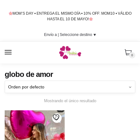
Skip
Skip
to
to
MOM’S DAY • ENTREGA EL MISMO DÍA • 10% OFF: MOM10 • VÁLIDO
navigation
content
HASTA EL 10 DE MAYO!
Envío a |
Seleccione destino
⯆
MENU
0
globo de amor
Mostrando el único resultado