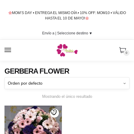
Skip
Skip
to
to
MOM’S DAY • ENTREGA EL MISMO DÍA • 10% OFF: MOM10 • VÁLIDO
navigation
content
HASTA EL 10 DE MAYO!
Envío a |
Seleccione destino
⯆
MENU
0
GERBERA FLOWER
Mostrando el único resultado