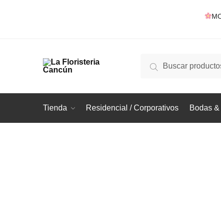
Skip
Skip
MO
to
to
navigation
content
Buscar
Buscar
por:
Tienda
Residencial / Corporativos
Bodas & 