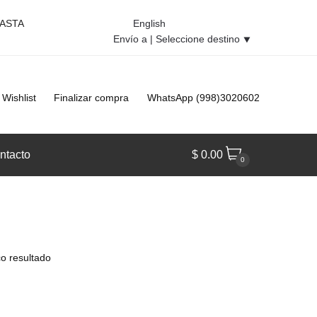
HASTA
English
Envío a |
Seleccione destino
⯆
Wishlist
Finalizar compra
WhatsApp (998)3020602
ntacto
$
0.00
0
o resultado