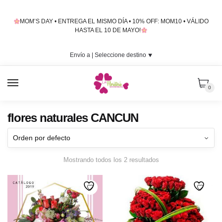
Skip
Skip
to
to
MOM’S DAY • ENTREGA EL MISMO DÍA • 10% OFF: MOM10 • VÁLIDO
navigation
content
HASTA EL 10 DE MAYO!
Envío a |
Seleccione destino
⯆
MENU
0
flores naturales CANCUN
Mostrando todos los 2 resultados