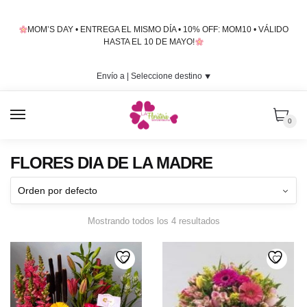
Skip
Skip
to
to
MOM’S DAY • ENTREGA EL MISMO DÍA • 10% OFF: MOM10 • VÁLIDO
navigation
content
HASTA EL 10 DE MAYO!
Envío a |
Seleccione destino
⯆
MENU
0
FLORES DIA DE LA MADRE
Mostrando todos los 4 resultados