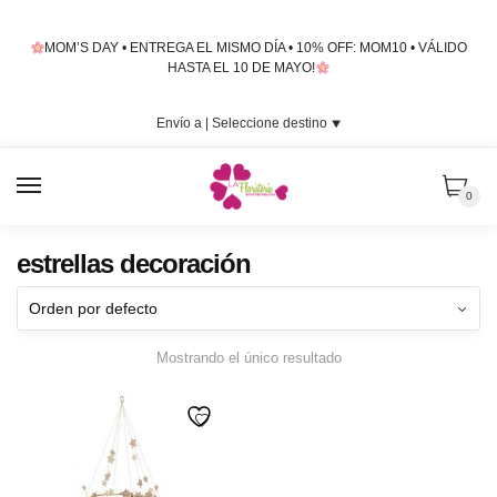
Skip
Skip
to
to
MOM’S DAY • ENTREGA EL MISMO DÍA • 10% OFF: MOM10 • VÁLIDO
navigation
content
HASTA EL 10 DE MAYO!
Envío a |
Seleccione destino
⯆
MENU
0
estrellas decoración
Mostrando el único resultado