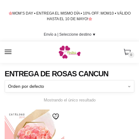
Skip
Skip
to
to
MOM’S DAY • ENTREGA EL MISMO DÍA • 10% OFF: MOM10 • VÁLIDO
navigation
content
HASTA EL 10 DE MAYO!
Envío a |
Seleccione destino
⯆
MENU
0
ENTREGA DE ROSAS CANCUN
Mostrando el único resultado