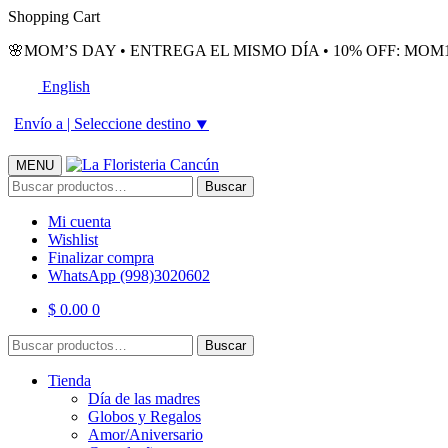
Skip
Skip
Shopping Cart
to
to
🌸MOM’S DAY • ENTREGA EL MISMO DÍA • 10% OFF: MOM1
navigation
content
English
Envío a |
Seleccione destino
⯆
MENU
Buscar
Buscar
por:
Mi cuenta
Wishlist
Finalizar compra
WhatsApp (998)3020602
$
0.00
0
Buscar
Buscar
por:
Tienda
Día de las madres
Globos y Regalos
Amor/Aniversario