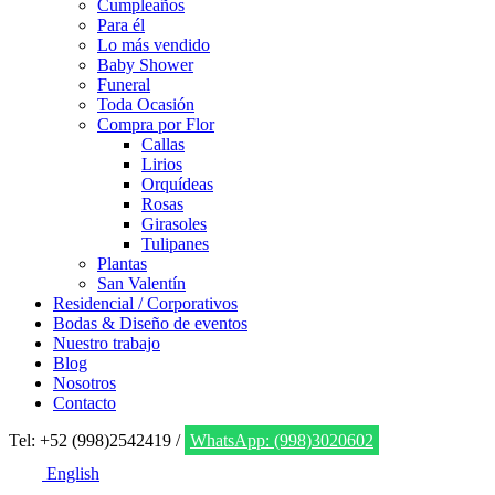
Cumpleaños
Para él
Lo más vendido
Baby Shower
Funeral
Toda Ocasión
Compra por Flor
Callas
Lirios
Orquídeas
Rosas
Girasoles
Tulipanes
Plantas
San Valentín
Residencial / Corporativos
Bodas & Diseño de eventos
Nuestro trabajo
Blog
Nosotros
Contacto
Tel: +52 (998)2542419 /
WhatsApp: (998)3020602
English