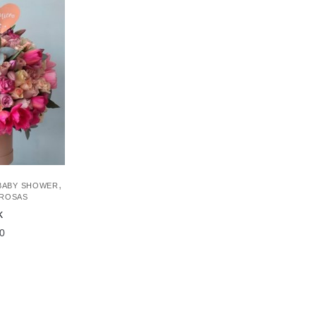
,
BABY SHOWER
ROSAS
k
0