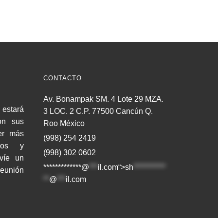
CONTACTO
Av. Bonampak SM. 4 Lote 29 MZA.
estará
3 LOC. 2 C.P. 77500 Cancún Q.
on sus
Roo México
er más
(998) 254 2419
cios y
(998) 302 0602
nvíe un
*************@
***
il.com“>
sh
***********
reunión
**
@
***
il.com