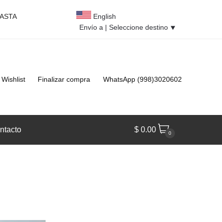
HASTA
English
Envío a |
Seleccione destino
⯆
Wishlist
Finalizar compra
WhatsApp (998)3020602
ntacto
$
0.00
0