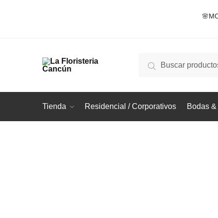
Skip
Skip
🌸MO
to
to
navigation
content
Buscar
Buscar
por:
Tienda
Residencial / Corporativos
Bodas & 