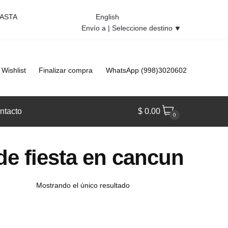
HASTA
English
Envío a |
Seleccione destino
⯆
Wishlist
Finalizar compra
WhatsApp (998)3020602
ntacto
$
0.00
0
 de fiesta en cancun
Mostrando el único resultado