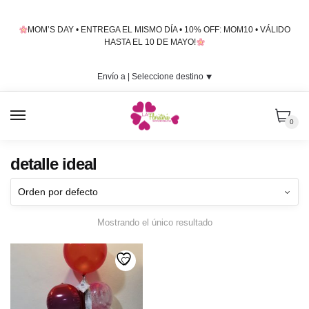
Skip
Skip
to
to
MOM’S DAY • ENTREGA EL MISMO DÍA • 10% OFF: MOM10 • VÁLIDO
navigation
content
HASTA EL 10 DE MAYO!
Envío a |
Seleccione destino
⯆
MENU
0
detalle ideal
Mostrando el único resultado