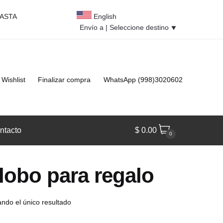
HASTA
English
Envío a |
Seleccione destino
⯆
Wishlist
Finalizar compra
WhatsApp (998)3020602
ntacto
$
0.00
0
lobo para regalo
ndo el único resultado