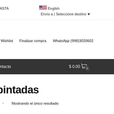
HASTA
English
Envío a |
Seleccione destino
⯆
Wishlist
Finalizar compra
WhatsApp (998)3020602
ntacto
$
0.00
0
pintadas
Mostrando el único resultado