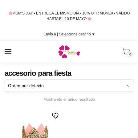
Skip
Skip
to
to
MOM’S DAY • ENTREGA EL MISMO DÍA • 10% OFF: MOM10 • VÁLIDO
navigation
content
HASTA EL 10 DE MAYO!
Envío a |
Seleccione destino
⯆
MENU
0
accesorio para fiesta
Mostrando el único resultado