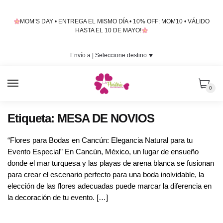
Skip
Skip
to
to
MOM’S DAY • ENTREGA EL MISMO DÍA • 10% OFF: MOM10 • VÁLIDO
navigation
content
HASTA EL 10 DE MAYO!
Envío a |
Seleccione destino
⯆
MENU
0
Etiqueta:
MESA DE NOVIOS
“Flores para Bodas en Cancún: Elegancia Natural para tu
Evento Especial” En Cancún, México, un lugar de ensueño
donde el mar turquesa y las playas de arena blanca se fusionan
para crear el escenario perfecto para una boda inolvidable, la
elección de las flores adecuadas puede marcar la diferencia en
la decoración de tu evento. […]