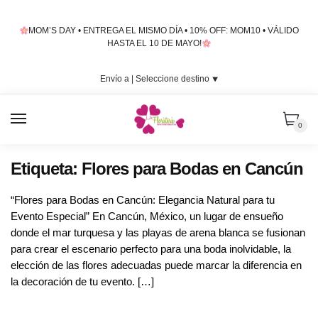
Skip
Skip
to
to
MOM’S DAY • ENTREGA EL MISMO DÍA • 10% OFF: MOM10 • VÁLIDO
navigation
content
HASTA EL 10 DE MAYO!
Envío a |
Seleccione destino
⯆
MENU
0
Etiqueta:
Flores para Bodas en Cancún
“Flores para Bodas en Cancún: Elegancia Natural para tu
Evento Especial” En Cancún, México, un lugar de ensueño
donde el mar turquesa y las playas de arena blanca se fusionan
para crear el escenario perfecto para una boda inolvidable, la
elección de las flores adecuadas puede marcar la diferencia en
la decoración de tu evento. […]