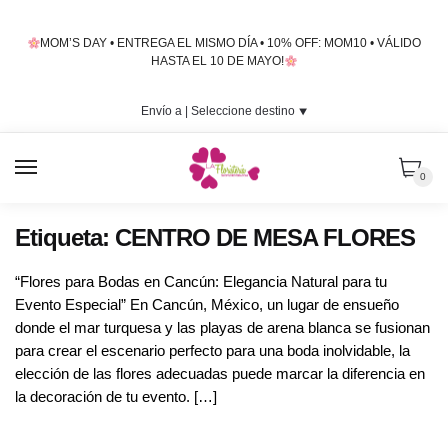
Skip
Skip
to
to
MOM’S DAY • ENTREGA EL MISMO DÍA • 10% OFF: MOM10 • VÁLIDO
navigation
content
HASTA EL 10 DE MAYO!
Envío a |
Seleccione destino
⯆
MENU
0
Etiqueta:
CENTRO DE MESA FLORES
“Flores para Bodas en Cancún: Elegancia Natural para tu
Evento Especial” En Cancún, México, un lugar de ensueño
donde el mar turquesa y las playas de arena blanca se fusionan
para crear el escenario perfecto para una boda inolvidable, la
elección de las flores adecuadas puede marcar la diferencia en
la decoración de tu evento. […]