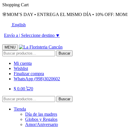
Skip
Skip
Shopping Cart
to
to
🌸MOM’S DAY • ENTREGA EL MISMO DÍA • 10% OFF: MOM1
navigation
content
English
Envío a |
Seleccione destino
⯆
MENU
Buscar
Buscar
por:
Mi cuenta
Wishlist
Finalizar compra
WhatsApp (998)3020602
$
0.00
0
Buscar
Buscar
por:
Tienda
Día de las madres
Globos y Regalos
Amor/Aniversario