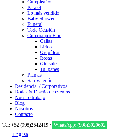
Cumpleaños
Para él
Lo más vendido
Baby Shower
Funeral
Toda Ocasión
Compra por Flor
Callas
Lirios
Orquídeas
Rosas
Girasoles
Tulipanes
Plantas
San Valentín
Residencial / Corporativos
Bodas & Diseño de eventos
Nuestro trabajo
Blog
Nosotros
Contacto
Tel: +52 (998)2542419 /
WhatsApp: (998)3020602
English