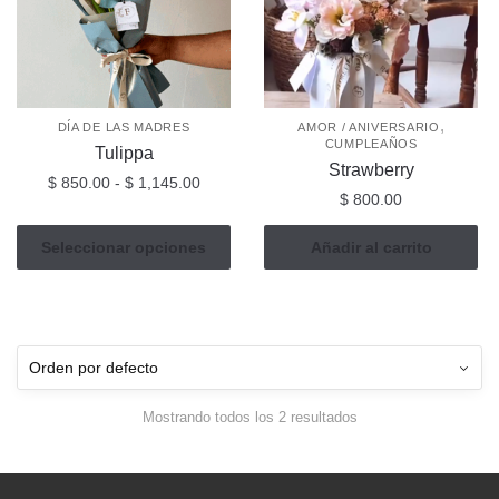
,
DÍA DE LAS MADRES
AMOR / ANIVERSARIO
CUMPLEAÑOS
Tulippa
Strawberry
Rango
$
850.00
-
$
1,145.00
$
800.00
de
Este
precios:
Seleccionar opciones
Añadir al carrito
producto
desde
tiene
$ 850.00
múltiples
hasta
$ 1,145.00
variantes.
Las
opciones
se
Mostrando todos los 2 resultados
pueden
elegir
en