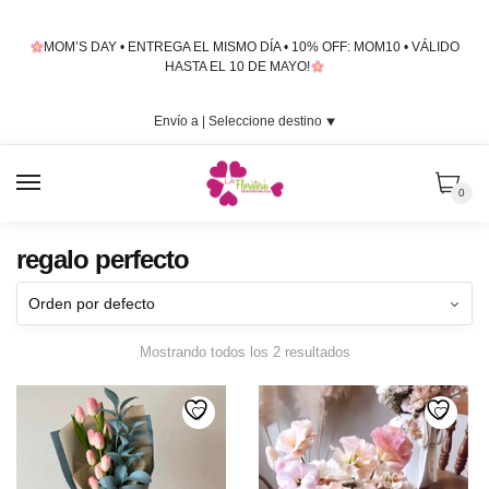
Skip
Skip
to
to
MOM’S DAY • ENTREGA EL MISMO DÍA • 10% OFF: MOM10 • VÁLIDO
navigation
content
HASTA EL 10 DE MAYO!
Envío a |
Seleccione destino
⯆
MENU
0
regalo perfecto
Mostrando todos los 2 resultados