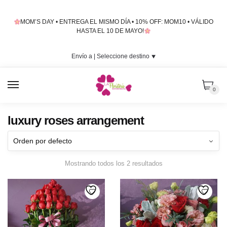
Skip
Skip
to
to
MOM’S DAY • ENTREGA EL MISMO DÍA • 10% OFF: MOM10 • VÁLIDO
navigation
content
HASTA EL 10 DE MAYO!
Envío a |
Seleccione destino
⯆
MENU
0
luxury roses arrangement
Mostrando todos los 2 resultados