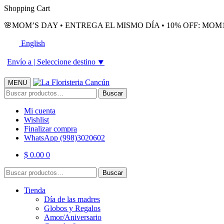
Skip
Skip
Shopping Cart
to
to
🌸MOM’S DAY • ENTREGA EL MISMO DÍA • 10% OFF: MOM1
navigation
content
English
Envío a |
Seleccione destino
⯆
MENU
Buscar
Buscar
por:
Mi cuenta
Wishlist
Finalizar compra
WhatsApp (998)3020602
$
0.00
0
Buscar
Buscar
por:
Tienda
Día de las madres
Globos y Regalos
Amor/Aniversario