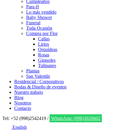
Cumpleaños
Para él
Lo más vendido
Baby Shower
Funeral
Toda Ocasión
Compra por Flor
Callas
Lirios
Orquídeas
Rosas
Girasoles
Tulipanes
Plantas
San Valentín
Residencial / Corporativos
Bodas & Diseño de eventos
Nuestro trabajo
Blog
Nosotros
Contacto
Tel: +52 (998)2542419 /
WhatsApp: (998)3020602
English