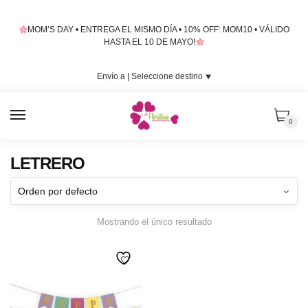
Skip
Skip
to
to
MOM’S DAY • ENTREGA EL MISMO DÍA • 10% OFF: MOM10 • VÁLIDO
navigation
content
HASTA EL 10 DE MAYO!
Envío a |
Seleccione destino
⯆
MENU
0
LETRERO
Mostrando el único resultado