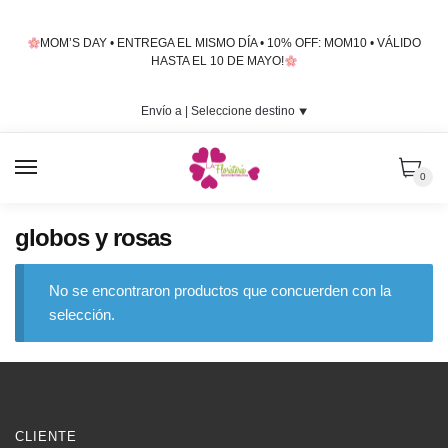
Skip
Skip
to
to
MOM’S DAY • ENTREGA EL MISMO DÍA • 10% OFF: MOM10 • VÁLIDO
navigation
content
HASTA EL 10 DE MAYO!
Envío a |
Seleccione destino
⯆
MENU
0
globos y rosas
No se encontraron productos que concuerden con la
selección.
CLIENTE