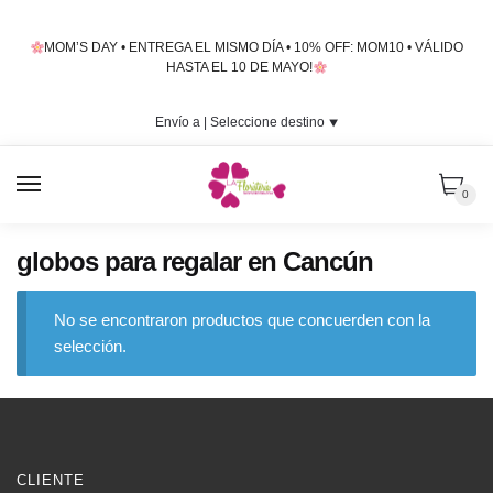
Skip
Skip
to
to
MOM’S DAY • ENTREGA EL MISMO DÍA • 10% OFF: MOM10 • VÁLIDO
navigation
content
HASTA EL 10 DE MAYO!
Envío a |
Seleccione destino
⯆
MENU
0
globos para regalar en Cancún
No se encontraron productos que concuerden con la
selección.
CLIENTE