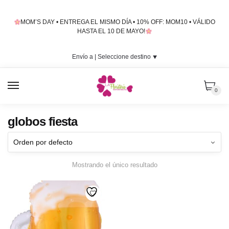
Skip
Skip
to
to
MOM’S DAY • ENTREGA EL MISMO DÍA • 10% OFF: MOM10 • VÁLIDO
navigation
content
HASTA EL 10 DE MAYO!
Envío a |
Seleccione destino
⯆
MENU
0
globos fiesta
Mostrando el único resultado