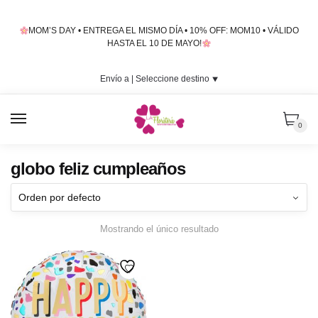
Skip
Skip
to
to
MOM’S DAY • ENTREGA EL MISMO DÍA • 10% OFF: MOM10 • VÁLIDO
navigation
content
HASTA EL 10 DE MAYO!
Envío a |
Seleccione destino
⯆
MENU
0
globo feliz cumpleaños
Mostrando el único resultado