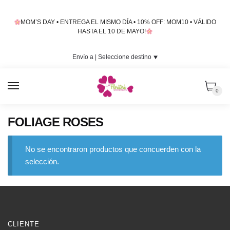
Skip
Skip
to
to
MOM’S DAY • ENTREGA EL MISMO DÍA • 10% OFF: MOM10 • VÁLIDO
navigation
content
HASTA EL 10 DE MAYO!
Envío a |
Seleccione destino
⯆
MENU
0
FOLIAGE ROSES
No se encontraron productos que concuerden con la
selección.
CLIENTE