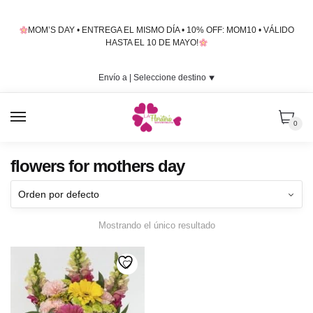
Skip
Skip
to
to
MOM’S DAY • ENTREGA EL MISMO DÍA • 10% OFF: MOM10 • VÁLIDO
navigation
content
HASTA EL 10 DE MAYO!
Envío a |
Seleccione destino
⯆
MENU
0
flowers for mothers day
Mostrando el único resultado